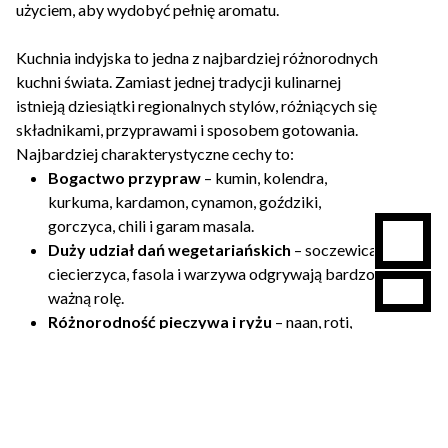
użyciem, aby wydobyć pełnię aromatu.
Kuchnia indyjska to jedna z najbardziej różnorodnych
kuchni świata. Zamiast jednej tradycji kulinarnej
istnieją dziesiątki regionalnych stylów, różniących się
składnikami, przyprawami i sposobem gotowania.
Najbardziej charakterystyczne cechy to:
Bogactwo przypraw
– kumin, kolendra,
kurkuma, kardamon, cynamon, goździki,
gorczyca, chili i garam masala.
Duży udział dań wegetariańskich
– soczewica,
ciecierzyca, fasola i warzywa odgrywają bardzo
ważną rolę.
Różnorodność pieczywa i ryżu
– naan, roti,
paratha oraz wiele odmian ryżu, zwłaszcza
basmati.
Łączenie wielu smaków
– ostrego, słodkiego,
kwaśnego i aromatycznego w jednym daniu.